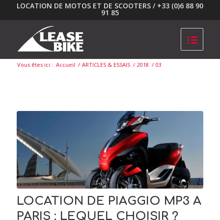
LOCATION DE MOTOS ET DE SCOOTERS / +33 (0)6 88 90
91 85
Vous êtes ici :
Accueil
/
ARTICLES & ESSAIS
/
2018
/
03
LOCATION DE PIAGGIO MP3 A
PARIS : LEQUEL CHOISIR ?