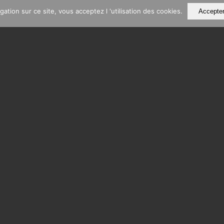
ation sur ce site, vous acceptez l 'utilisation des cookies.
Accepte
RS ET MOTOS À PARI