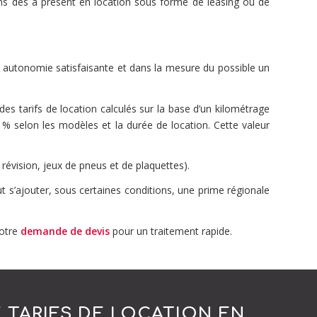
ns dès à présent en location sous forme de leasing ou de
e autonomie satisfaisante et dans la mesure du possible un
 tarifs de location calculés sur la base d’un kilométrage
% selon les modèles et la durée de location. Cette valeur
 révision, jeux de pneus et de plaquettes).
 s’ajouter, sous certaines conditions, une prime régionale
votre
demande de devis
pour un traitement rapide.
 TARIFS DE LOCATION EN