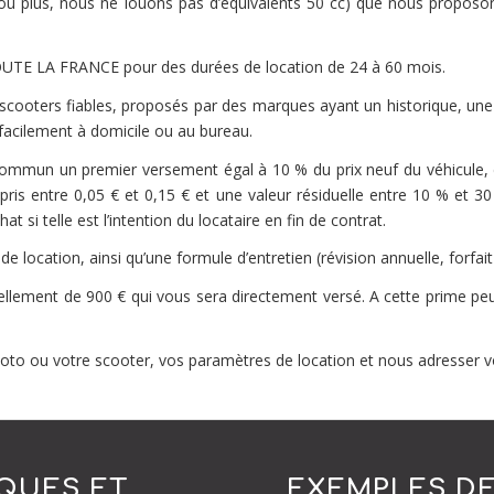
ou plus, nous ne louons pas d’équivalents 50 cc) que nous proposo
TOUTE LA FRANCE pour des durées de location de 24 à 60 mois.
t scooters fiables, proposés par des marques ayant un historique, un
facilement à domicile ou au bureau.
ommun un premier versement égal à 10 % du prix neuf du véhicule, des
s entre 0,05 € et 0,15 € et une valeur résiduelle entre 10 % et 30 
at si telle est l’intention du locataire en fin de contrat.
e location, ainsi qu’une formule d’entretien (révision annuelle, forfait
ellement de 900 € qui vous sera directement versé. A cette prime peut
oto ou votre scooter, vos paramètres de location et nous adresser 
QUES ET
EXEMPLES DE