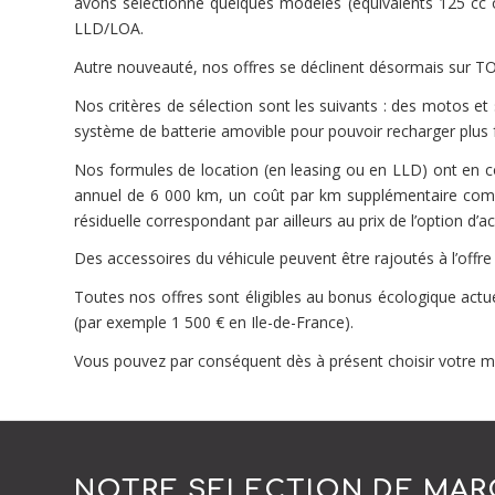
avons sélectionné quelques modèles (équivalents 125 cc 
LLD/LOA.
Autre nouveauté, nos offres se déclinent désormais sur 
Nos critères de sélection sont les suivants : des motos e
système de batterie amovible pour pouvoir recharger plus 
Nos formules de location (en leasing ou en LLD) ont en c
annuel de 6 000 km, un coût par km supplémentaire compri
résiduelle correspondant par ailleurs au prix de l’option d’ach
Des accessoires du véhicule peuvent être rajoutés à l’offre d
Toutes nos offres sont éligibles au bonus écologique actu
(par exemple 1 500 € en Ile-de-France).
Vous pouvez par conséquent dès à présent choisir votre m
NOTRE SELECTION DE MAR