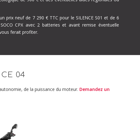
d’un prix neuf de 7 290 € TTC pour le SILENCE S01 et de 6
OCO CPX avec 2 batteries et avant remise éventuelle
ous ferait profiter.
 CE 04
e autonomie, de la puissance du moteur.
Demandez un