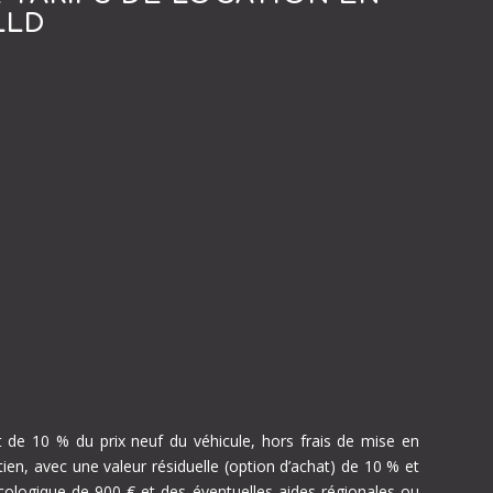
LLD
C
C
de 10 % du prix neuf du véhicule, hors frais de mise en
tien, avec une valeur résiduelle (option d’achat) de 10 % et
ologique de 900 € et des éventuelles aides régionales ou